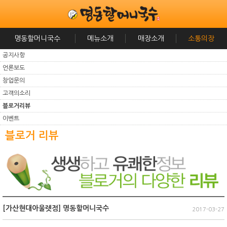
명동할머니국수
메뉴소개
매장소개
소통의장
공지사항
언론보도
창업문의
고객의소리
블로거리뷰
이벤트
블로거 리뷰
[가산현대아울렛점] 명동할머니국수
2017-03-27