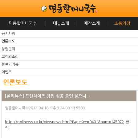
명동할머니국수
메뉴소개
매장소개
소통의장
공지사항
언론보도
창업문의
고객의소리
블로거리뷰
이벤트
언론보도
[폴리뉴스] 프랜차이즈 창업 성공 요인 물으니…
명동할머니국수2012-04-18 오후 3:24:00 hit 5588
http://polinews.co.kr/viewnews.html?PageKey=0401&num=145072
클
릭!