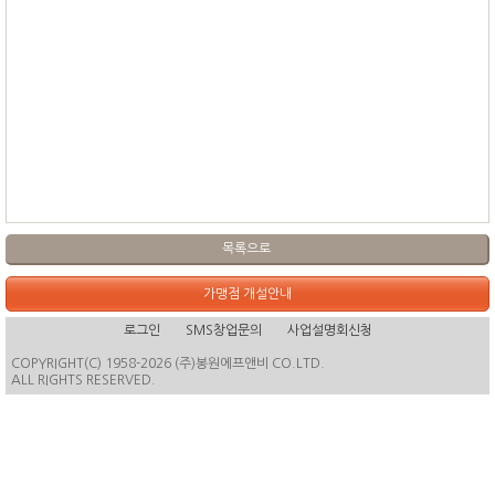
목록으로
가맹점 개설안내
로그인
SMS창업문의
사업설명회신청
COPYRIGHT(C) 1958-2026 (주)봉원에프앤비 CO.LTD.
ALL RIGHTS RESERVED.