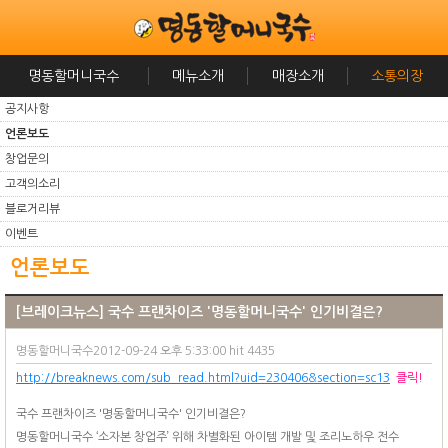
명동할머니국수
메뉴소개
매장소개
소통의장
공지사항
언론보도
창업문의
고객의소리
블로거리뷰
이벤트
언론보도
[브레이크뉴스] 국수 프랜차이즈 '명동할머니국수' 인기비결은?
명동할머니국수2012-09-24 오후 5:33:00 hit 4435
http://breaknews.com/sub_read.html?uid=230406&section=sc13
클릭!
국수 프랜차이즈 '명동할머니국수' 인기비결은?
명동할머니국수 ‘소자본 창업주’ 위해 차별화된 아이템 개발 및 조리노하우 전수