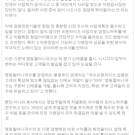
만개의 사업체가 생겨나고 그 중 58만개가 사라질 정도로 자영업시장은
만만치 않다. 철저한 사전 준비 없이 너도나도 창업에 뛰어들어선 안 되는
이유다.
이에 경영전문가들은 창업 전 충분한 시장 조사와 사업계획은 필수라고
입을 모은다. 경험이 많지 않다면 프랜차이즈 사업으로 경영노하우를 배
우고 차별화된 창업아이템으로 안정적인 수익을 올려보는 것도 방법이라
도 조언한다. 특히 소자본창업이 가능하고 가맹점의 성공을 위한 본사의
적극적인 노력이 있는 곳이라면 눈여겨볼 만하다.
이런 가운데 명동할머니국수는 매 분기 신제품을 출시, 시시각각 입맛이
변하는 까다로운 고객들의 발길을 잡고 있어 눈길을 끈다.
명동할머니국수를 운영하는 봉원푸드 관계자는 “국수프랜차이즈 업종은
고객의 특성에 맞도록 끊임없는 신메뉴 개발이 필수”라며 “명동할머니국
수는 꾸준히 신제품을 개발, 출시해 근처의 직장인, 학생, 주부 고객들의 요
구에 부응하고 있다”고 전했다.
뿐만 아니라 본사에서는 창업주들에게 차별화된 아이템과 조리노하우를
전수하고 있다. 50년이 넘게 한결같은 맛을 유지해온 전통 육수와 전용 국
수 비법 등을 전수해 모든 가맹점이 모두 한결같은 맛을 낼 수 있도록 한
것.
명동할머니국수의 또 다른 경쟁력은 바로 수익률과 회전율이다. 업체 측
에 따르면 국수 외에도 덮밥류, 떡볶이 등 주 메뉴당 수익률이 60% 이상일