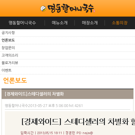
명동할머니국수
메뉴소개
매장소개
소통의장
공지사항
언론보도
창업문의
고객의소리
블로거리뷰
이벤트
언론보도
[경제와이드]스테디셀러의 차별화
명동할머니국수2013-05-27 오후 5:06:00 hit 4261