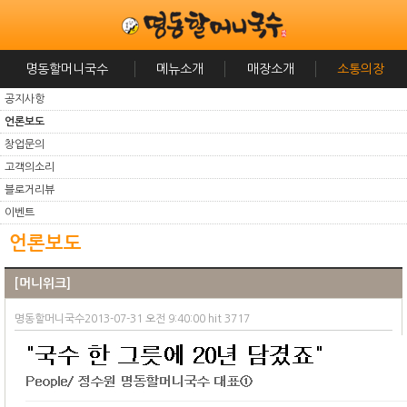
명동할머니국수
메뉴소개
매장소개
소통의장
공지사항
언론보도
창업문의
고객의소리
블로거리뷰
이벤트
언론보도
[머니위크]
명동할머니국수2013-07-31 오전 9:40:00 hit 3717