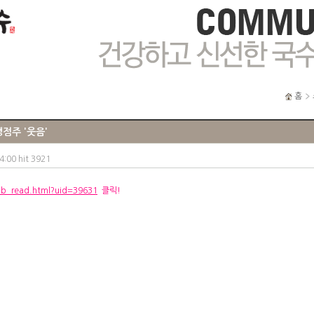
홈
점주 '웃음'
00 hit 3921
ub_read.html?uid=39631
클릭!