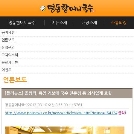
명동할머니국수
메뉴소개
매장소개
소통의장
공지사항
언론보도
창업문의
고객의소리
블로거리뷰
이벤트
언론보도
[폴리뉴스] 올림픽, 폭염 경보에 국수 전문점 등 외식업계 호황
명동할머니국수2012-08-10 오전 8:53:00 hit 3761
http://www.polinews.co.kr/news/articleView.html?idxno=154124
클릭!