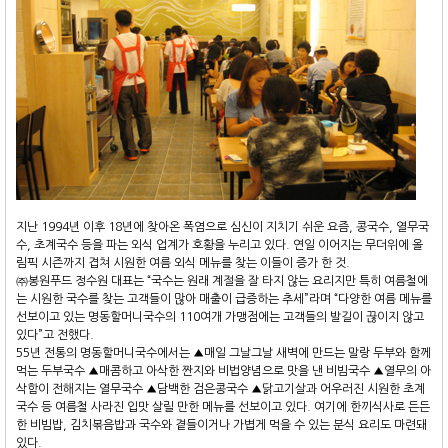
지난 1994년 이후 18년에 찾아온 폭염으로 심신이 지치기 쉬운 요즘, 콩국수, 열무국
수, 초계국수 등을 파는 외식 업계가 호황을 누리고 있다. 연일 이어지는 무더위에 올
림픽 시즌까지 겹쳐 시원한 여름 외식 메뉴를 찾는 이들이 증가 한 것.
㈜봉원푸드 정수원 대표는 “국수는 원래 계절을 잘 타지 않는 요리지만 특히 여름철에
는 시원한 국수를 찾는 고객들이 많아 매출이 급증하는 추세”라며 “다양한 여름 메뉴를
선보이고 있는 명동할머니국수의 110여개 가맹점에는 고객들의 발길이 끊이지 않고
있다”고 전했다.
55년 전통의 명동할머니국수에서는 ▲매일 그날그날 새벽에 만드는 말랑 두부와 함께
먹는 두부국수 ▲매콤하고 아삭한 짠지와 비법양념으로 맛을 낸 비빔국수 ▲열무의 아
삭함이 전해지는 열무국수 ▲담백한 검은콩국수 ▲닭고기살과 어우러진 시원한 초계
국수 등 여름철 사라진 입맛 살릴 만한 메뉴를 선보이고 있다. 여기에 한끼식사로 든든
한 비빔밥, 김치볶음밥과 국수와 곁들이거나 가볍게 먹을 수 있는 분식 요리도 마련돼
있다.