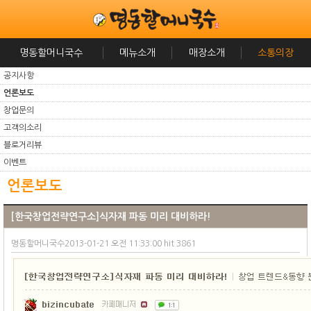
명동할머니국수
메뉴소개
매장소개
소통의장
공지사항
언론보도
창업문의
고객의소리
블로거리뷰
이벤트
언론보도
[한국창업전략연구소]식자재 파동 미리 대비하라!
명동할머니국수2013-01-21 오전 11:33:00 hit 3861