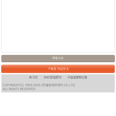
목록으로
가맹점 개설안내
로그인
SMS창업문의
사업설명회신청
COPYRIGHT(C) 1958-2026 (주)봉원에프앤비 CO.LTD.
ALL RIGHTS RESERVED.