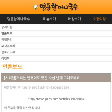
명동할머니국수
메뉴소개
매장소개
소통의장
공지사항
언론보도
창업문의
고객의소리
블로거리뷰
이벤트
언론보도
[시티맵]거리는 변했어도 맛은 수십 년째 그대로네요
명동할머니국수2016-10-28 오전 9:45:00 hit 2634
http
//news.joins.com/article/19466864
위 주소를 클릭 하시면 됩니다.