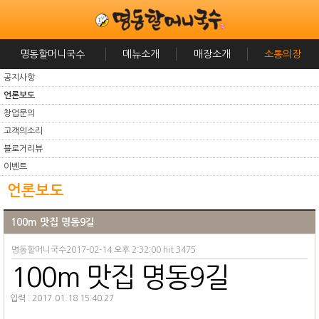
명동할머니국수
메뉴소개
매장소개
소통의장
공지사항
언론보도
창업문의
고객의소리
블로거리뷰
이벤트
언론보도
100m 맛집 명동9길
명동할머니국수2017-02-14 오후 2:32:00 hit 3475
100m
맛집 명동
9
길
입력
: 2017.01.18 15:40:27