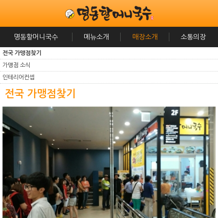
명동할머니국수
메뉴소개
매장소개
소통의장
전국 가맹점찾기
가맹점 소식
인테리어컨셉
전국 가맹점찾기