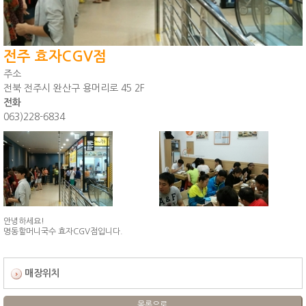
전주 효자CGV점
주소
전북 전주시 완산구 용머리로 45 2F
전화
063)228-6834
안녕하세요!
명동할머니국수 효자CGV점입니다.
매장위치
목록으로