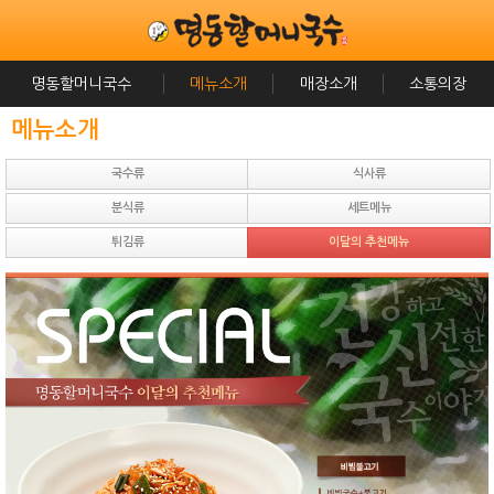
명동할머니국수
메뉴소개
매장소개
소통의장
메뉴소개
국수류
식사류
분식류
세트메뉴
튀김류
이달의 추천메뉴